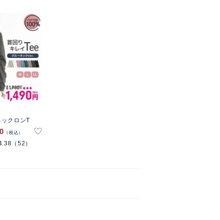
ックロンT
90
税込
4.38
（52）