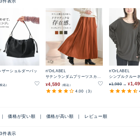
3
件表示
レザーショルダーバッ
n'OrLABEL
n'OrLABEL
サテンランダムプリーツスカー
シンプルクルーネ
ト
1,4
4,590
1,980
¥
¥
¥
税込
税込
4.00
（3）
価格が安い順
価格が高い順
レビュー順
3
件表示