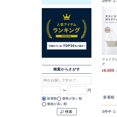
3
件中
1
-
フェイク
グ
検索からさがす
6,600
¥
〜
新着順
新着順
価格が安い順
価格が高い順
3
件中
1
-
検索