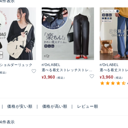
4
件表示
角ショルダーリュック
n'OrLABEL
n'OrLABEL
選べる着丈ストレッチストレー
選べる着丈スト
税込
トデニムパンツ
トデニムパンツ
3,960
3,960
¥
¥
税込
税込
価格が安い順
価格が高い順
レビュー順
4
件表示