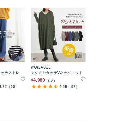
n'OrLABEL
レッチストレー
カシミヤタッチVネックニット
4,980
¥
税込
4.72
（18）
4.69
（97）