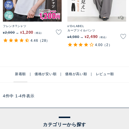
フレンチTシャツ
n'OrLABEL
カーブツイルパンツ
1,200
2,000
¥
¥
税込
2,490
4,980
¥
¥
税込
4.46
（28）
4.00
（2）
新着順
価格が安い順
価格が高い順
レビュー順
4
件中
1
-
4
件表示
カテゴリーから探す