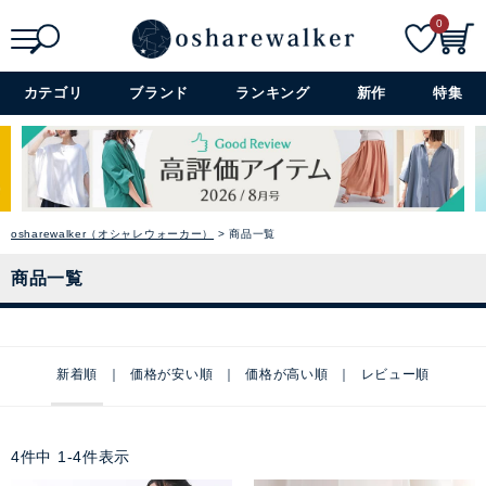
0
検索
詳細検索+
カテゴリ
ブランド
ランキング
新作
特集
osharewalker（オシャレウォーカー）
商品一覧
商品一覧
新着順
価格が安い順
価格が高い順
レビュー順
4
件中
1
-
4
件表示