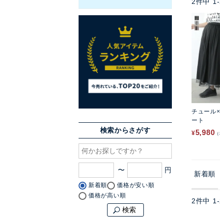
2
件中
1
-
チュール
ート
検索からさがす
5,980
¥
〜
新着順
新着順
価格が安い順
価格が高い順
2
件中
1
-
検索