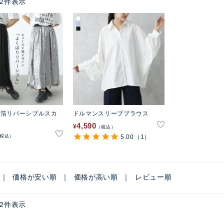
2
件表示
×箔リバーシブルスカ
ドルマンスリーブブラウス
4,590
¥
税込
税込
5.00
（1）
価格が安い順
価格が高い順
レビュー順
2
件表示