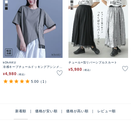
kOhAKU
チュール×箔リバーシブルスカート
冷感キープチュールドッキングアシンメト
5,980
¥
税込
リーカットソー
4,980
¥
税込
5.00
（1）
新着順
価格が安い順
価格が高い順
レビュー順