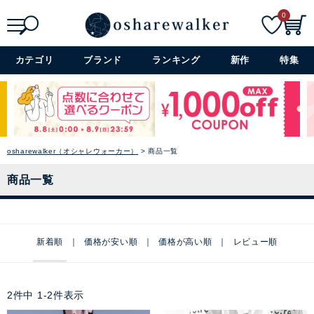
0
検索
詳細検索+
カテゴリ
ブランド
ランキング
新作
特集
osharewalker（オシャレウォーカー）
商品一覧
商品一覧
新着順
価格が安い順
価格が高い順
レビュー順
2
件中
1
-
2
件表示