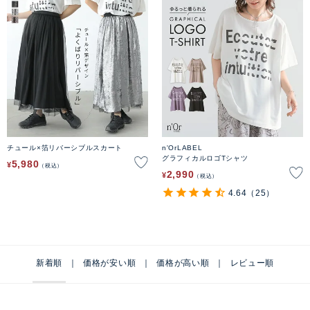
チュール×箔リバーシブルスカート
n'OrLABEL
グラフィカルロゴTシャツ
5,980
¥
税込
2,990
¥
税込
4.64
（25）
新着順
価格が安い順
価格が高い順
レビュー順