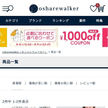
0
検索
詳細検索+
カテゴリ
ブランド
ランキング
新作
特集
osharewalker（オシャレウォーカー）
商品一覧
商品一覧
新着順
価格が安い順
価格が高い順
レビュー順
2
件中
1
-
2
件表示