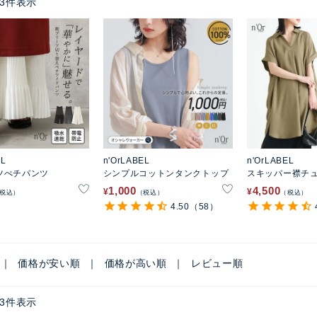
3
件表示
EL
n'OrLABEL
n'OrLABEL
ツぺチパンツ
シンプルコットンタンクトップ
スキッパー襟チ
ース
1,000
4,500
¥
¥
税込
税込
税込
4.50
（58）
価格が安い順
価格が高い順
レビュー順
3
件表示