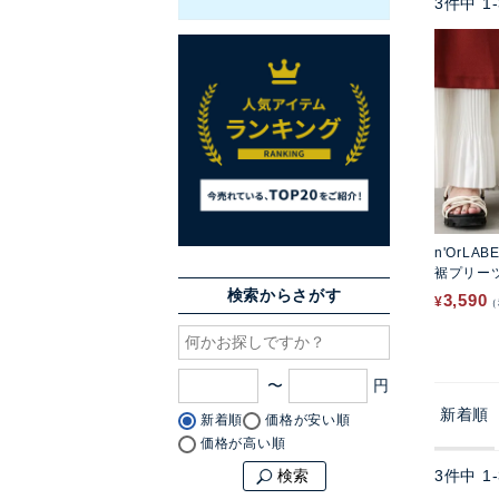
3
件中
1
-
n'OrLAB
裾プリー
検索からさがす
3,590
¥
〜
新着順
新着順
価格が安い順
価格が高い順
3
件中
1
-
検索