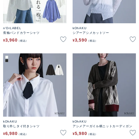
n'OrLABEL
kOhAKU
長袖バンドカラーシャツ
シアーアシメカットソー
3,960
3,590
¥
¥
税込
税込
kOhAKU
kOhAKU
取り外しタイ付きシャツ
アシメアーガイル柄ニットカーディガン
6,980
5,980
¥
¥
税込
税込