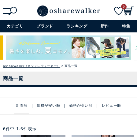
0
検索
詳細検索+
カテゴリ
ブランド
ランキング
新作
特集
osharewalker（オシャレウォーカー）
商品一覧
商品一覧
新着順
価格が安い順
価格が高い順
レビュー順
6
件中
1
-
6
件表示