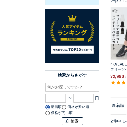
2
件中
1
-
n'OrLAB
プリーツ
検索からさがす
2,990
¥
〜
新着順
新着順
価格が安い順
価格が高い順
2
件中
1
-
検索