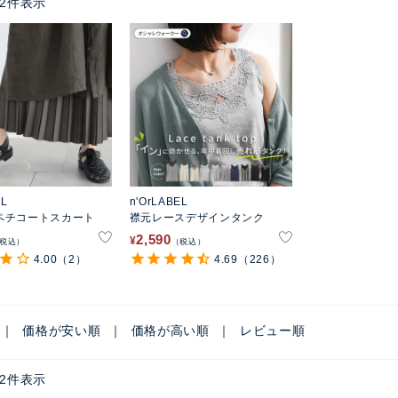
2
件表示
EL
n'OrLABEL
ペチコートスカート
襟元レースデザインタンク
2,590
¥
税込
税込
4.00
（2）
4.69
（226）
価格が安い順
価格が高い順
レビュー順
2
件表示