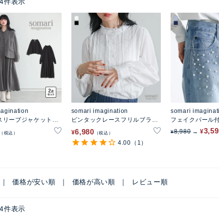
4
件表示
magination
somari imagination
somari imaginat
スリーブジャケット裾
ピンタックレースフリルブラウ
フェイクパール
プワンピースセットア
ス
デニム
3,5
6,980
8,980
¥
¥
¥
税込
税込
4.00
（1）
価格が安い順
価格が高い順
レビュー順
4
件表示