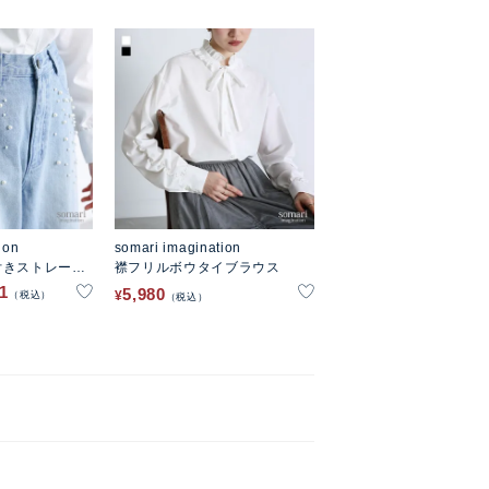
ion
somari imagination
付きストレート
襟フリルボウタイブラウス
91
5,980
¥
税込
税込