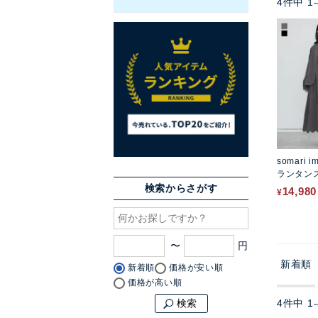
4
件中
1
-
somari i
ランタン
スカラッ
検索からさがす
14,980
¥
ップ
〜
新着順
新着順
価格が安い順
価格が高い順
4
件中
1
-
検索