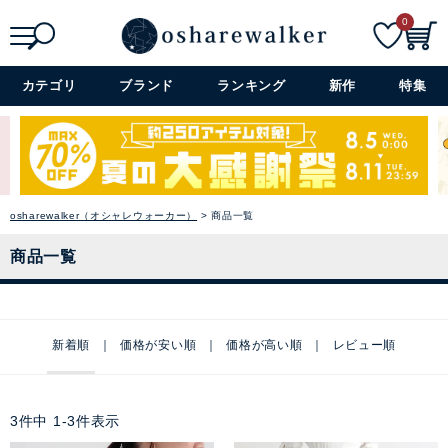
0
検索
詳細検索+
カテゴリ
ブランド
ランキング
新作
特集
osharewalker（オシャレウォーカー）
商品一覧
商品一覧
新着順
価格が安い順
価格が高い順
レビュー順
3
件中
1
-
3
件表示