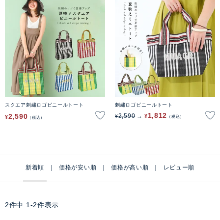
スクエア刺繍ロゴビニールトート
刺繍ロゴビニールトート
1,812
2,590
2,590
¥
¥
¥
税込
税込
新着順
価格が安い順
価格が高い順
レビュー順
2
件中
1
-
2
件表示