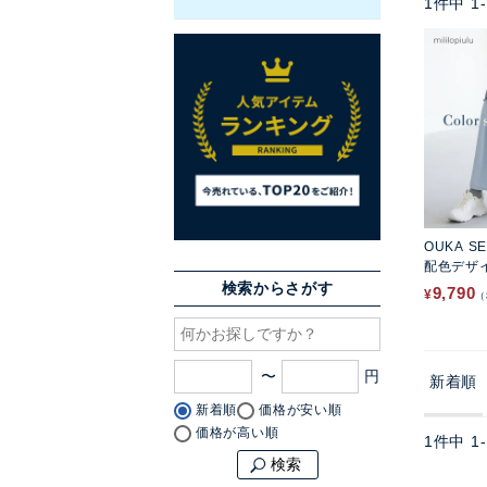
1
件中
1
-
OUKA S
配色デザ
検索からさがす
9,790
¥
〜
新着順
新着順
価格が安い順
価格が高い順
1
件中
1
-
検索