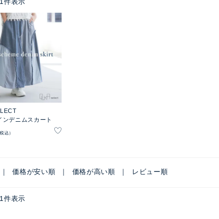
1
件表示
ELECT
インデニムスカート
税込
価格が安い順
価格が高い順
レビュー順
1
件表示