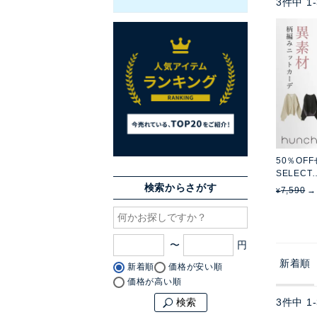
3
件中
1
-
50％OF
SELECT
柄編みド
検索からさがす
7,590
¥
ィガン
〜
新着順
新着順
価格が安い順
価格が高い順
3
件中
1
-
検索