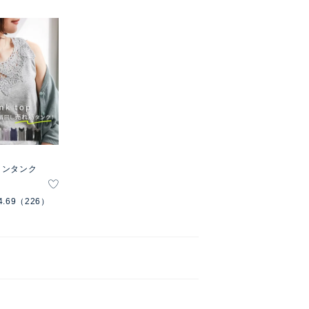
インタンク
4.69
（226）