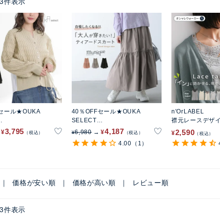
3
件表示
Fセール★OUKA
40％OFFセール★OUKA
n'OrLABEL
SELECT
襟元レースデザ
ッキングニットカーデ
ティアードスカート
3,795
4,187
2,590
¥
6,980
¥
¥
¥
税込
税込
税込
4.00
（1）
価格が安い順
価格が高い順
レビュー順
3
件表示