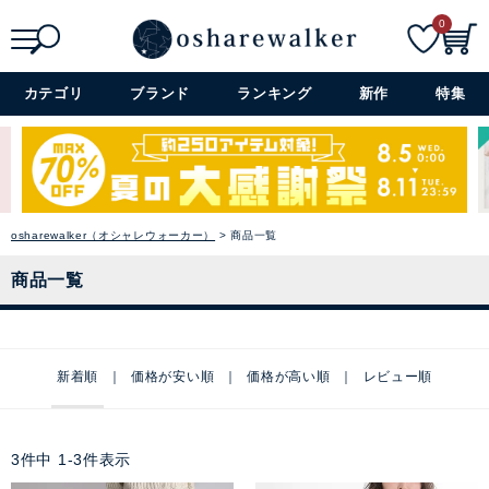
0
検索
詳細検索+
カテゴリ
ブランド
ランキング
新作
特集
osharewalker（オシャレウォーカー）
商品一覧
商品一覧
新着順
価格が安い順
価格が高い順
レビュー順
3
件中
1
-
3
件表示