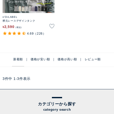
n'OrLABEL
襟元レースデザインタンク
2,590
¥
税込
4.69
（226）
新着順
価格が安い順
価格が高い順
レビュー順
3
件中
1
-
3
件表示
カテゴリーから探す
category search