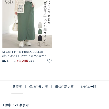
50％OFFセール★OUKA SELECT
綿ツイルストレッチベイカースカート
3,245
6,490
¥
¥
税込
新着順
価格が安い順
価格が高い順
レビュー順
1
件中
1
-
1
件表示