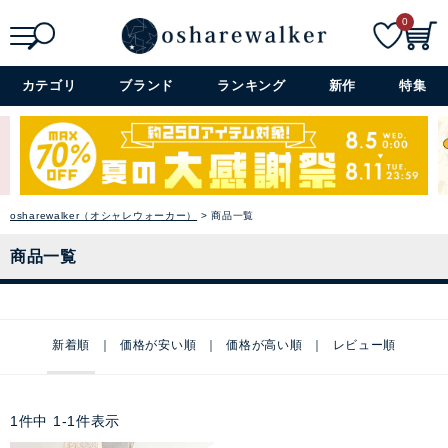
0
検索
詳細検索+
カテゴリ
ブランド
ランキング
新作
特集
osharewalker（オシャレウォーカー）
商品一覧
商品一覧
新着順
価格が安い順
価格が高い順
レビュー順
1
件中
1
-
1
件表示