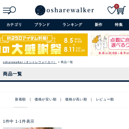
0
検索
詳細検索+
カテゴリ
ブランド
ランキング
新作
特集
osharewalker（オシャレウォーカー）
商品一覧
商品一覧
新着順
価格が安い順
価格が高い順
レビュー順
1
件中
1
-
1
件表示