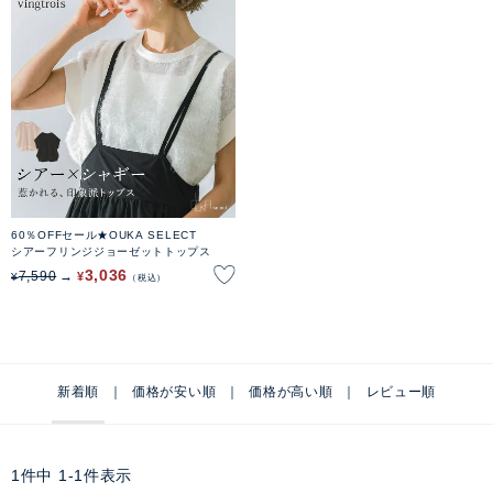
60％OFFセール★OUKA SELECT
シアーフリンジジョーゼットトップス
3,036
7,590
¥
¥
税込
新着順
価格が安い順
価格が高い順
レビュー順
1
件中
1
-
1
件表示