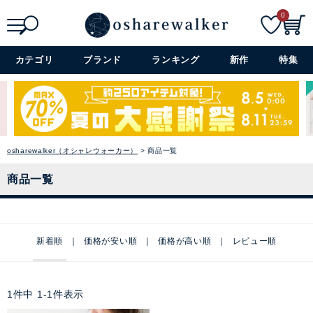
0
検索
詳細検索+
カテゴリ
ブランド
ランキング
新作
特集
osharewalker（オシャレウォーカー）
商品一覧
商品一覧
新着順
価格が安い順
価格が高い順
レビュー順
1
件中
1
-
1
件表示