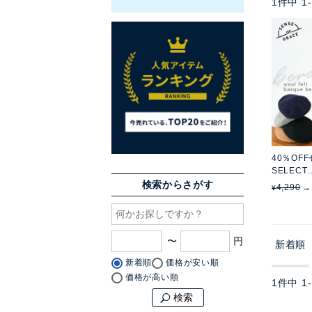
1
件中
1
-
40％OF
SELECT
バスクベ
検索からさがす
4,290
¥
〜
新着順
新着順
価格が安い順
価格が高い順
1
件中
1
-
検索