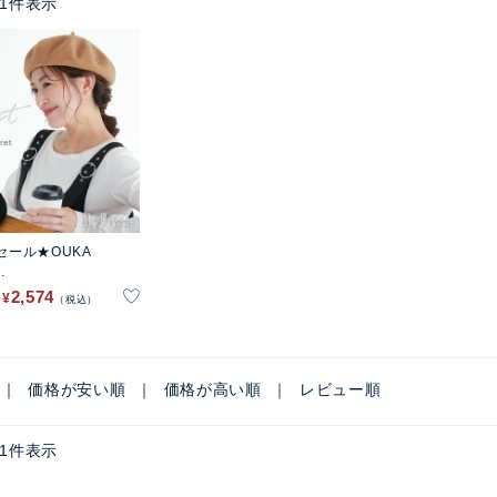
1
件表示
Fセール★OUKA
レー帽
2,574
¥
税込
価格が安い順
価格が高い順
レビュー順
1
件表示