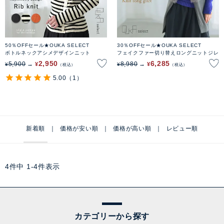
50％OFFセール★OUKA SELECT
30％OFFセール★OUKA SELECT
ボトルネックアシメデザインニット
フェイクファー切り替えロングニットジレ
2,950
6,285
5,900
8,980
¥
¥
¥
¥
税込
税込
5.00
（1）
新着順
価格が安い順
価格が高い順
レビュー順
4
件中
1
-
4
件表示
カテゴリーから探す