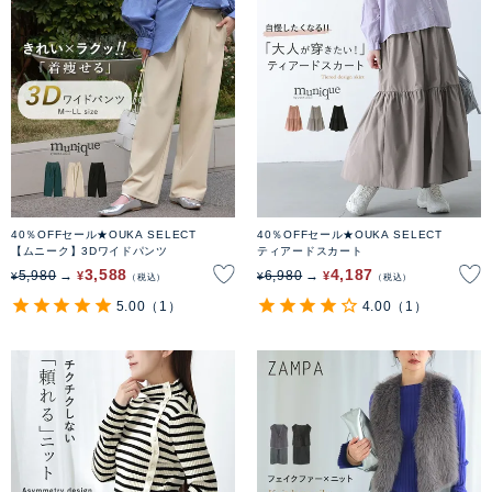
40％OFFセール★OUKA SELECT
40％OFFセール★OUKA SELECT
【ムニーク】3Dワイドパンツ
ティアードスカート
3,588
4,187
5,980
6,980
¥
¥
¥
¥
税込
税込
5.00
（1）
4.00
（1）