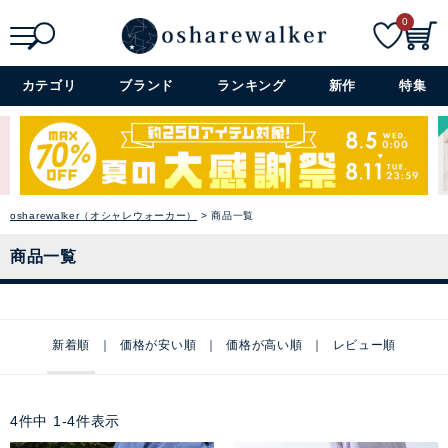
0
検索
詳細検索+
カテゴリ
ブランド
ランキング
新作
特集
osharewalker（オシャレウォーカー）
商品一覧
商品一覧
新着順
価格が安い順
価格が高い順
レビュー順
4
件中
1
-
4
件表示