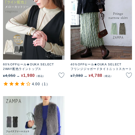
60％OFFセール★OUKA SELECT
40％OFFセール★OUKA SELECT
2WAY配色ライントップス
フリンジジャガードタイトニットスカート
1,980
4,788
4,950
7,980
¥
¥
¥
¥
税込
税込
4.00
（1）