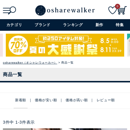
0
検索
詳細検索+
カテゴリ
ブランド
ランキング
新作
特集
osharewalker（オシャレウォーカー）
商品一覧
商品一覧
新着順
価格が安い順
価格が高い順
レビュー順
3
件中
1
-
3
件表示