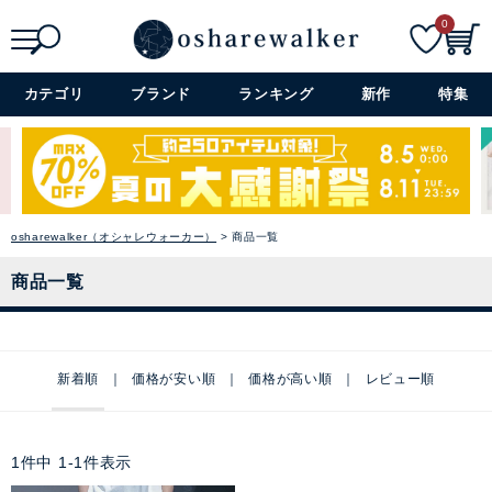
0
検索
詳細検索+
カテゴリ
ブランド
ランキング
新作
特集
osharewalker（オシャレウォーカー）
商品一覧
商品一覧
新着順
価格が安い順
価格が高い順
レビュー順
1
件中
1
-
1
件表示