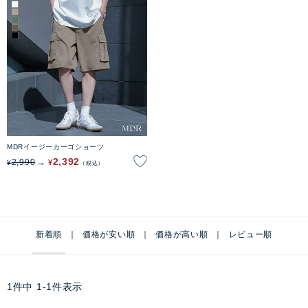
MDRイージーカーゴショーツ
2,392
2,990
¥
¥
税込
新着順
価格が安い順
価格が高い順
レビュー順
1
件中
1
-
1
件表示