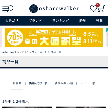
0
検索
詳細検索+
カテゴリ
ブランド
ランキング
新作
特集
osharewalker（オシャレウォーカー）
商品一覧
商品一覧
新着順
価格が安い順
価格が高い順
レビュー順
2
件中
1
-
2
件表示