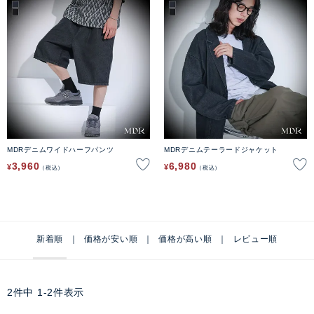
MDRデニムワイドハーフパンツ
MDRデニムテーラードジャケット
3,960
6,980
¥
¥
税込
税込
新着順
価格が安い順
価格が高い順
レビュー順
2
件中
1
-
2
件表示