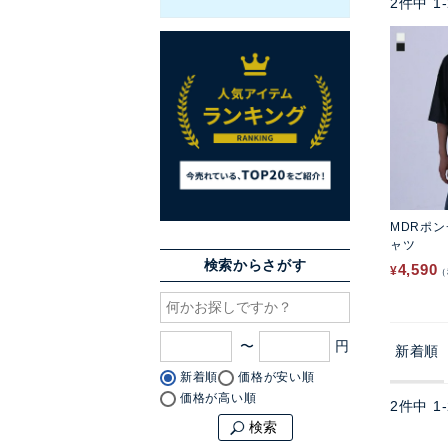
2
件中
1
-
MDRポ
ャツ
検索からさがす
4,590
¥
〜
新着順
新着順
価格が安い順
価格が高い順
2
件中
1
-
検索