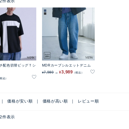
2
件表示
ンチ配色切替ビッグＴシ
MDRカーブシルエットデニム
3,989
7,980
¥
¥
税込
税込
価格が安い順
価格が高い順
レビュー順
2
件表示