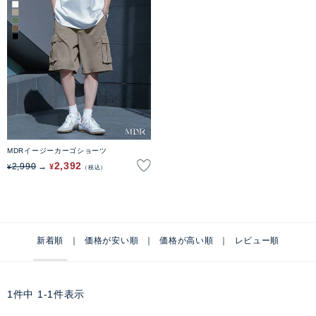
MDRイージーカーゴショーツ
2,392
2,990
¥
¥
税込
新着順
価格が安い順
価格が高い順
レビュー順
1
件中
1
-
1
件表示