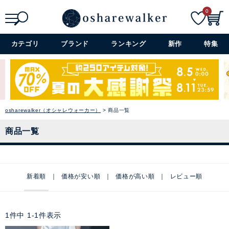
0
検索
詳細検索+
カテゴリ
ブランド
ランキング
新作
特集
osharewalker（オシャレウォーカー）
商品一覧
商品一覧
新着順
価格が安い順
価格が高い順
レビュー順
1
件中
1
-
1
件表示