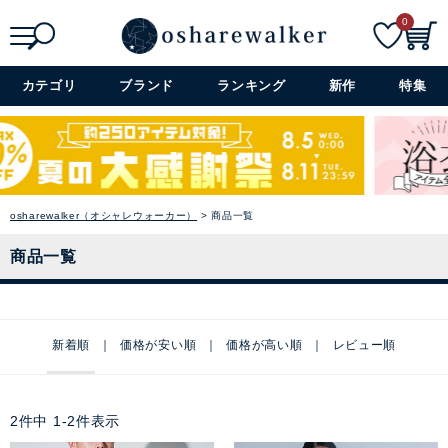
0
検索
詳細検索+
カテゴリ
ブランド
ランキング
新作
特集
osharewalker（オシャレウォーカー）
商品一覧
商品一覧
新着順
価格が安い順
価格が高い順
レビュー順
2
件中
1
-
2
件表示