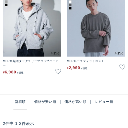
MDR裏起毛タックスリーブジップパーカ
MDRルーズフィットロンＴ
ー
2,990
¥
税込
6,980
¥
税込
新着順
価格が安い順
価格が高い順
レビュー順
2
件中
1
-
2
件表示