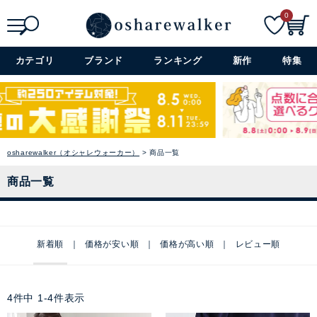
0
検索
詳細検索+
カテゴリ
ブランド
ランキング
新作
特集
osharewalker（オシャレウォーカー）
商品一覧
商品一覧
新着順
価格が安い順
価格が高い順
レビュー順
4
件中
1
-
4
件表示