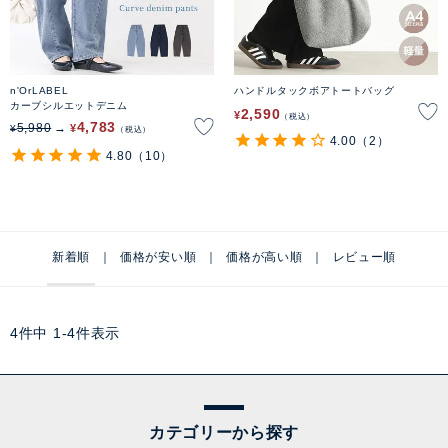
n'OrLABEL
ハンドルタックボアトートバッグ
カーブシルエットデニム
2,590
¥
税込
4,783
5,980
¥
¥
税込
4.00
（2）
4.80
（10）
新着順
価格が安い順
価格が高い順
レビュー順
4
件中
1
-
4
件表示
カテゴリーから探す