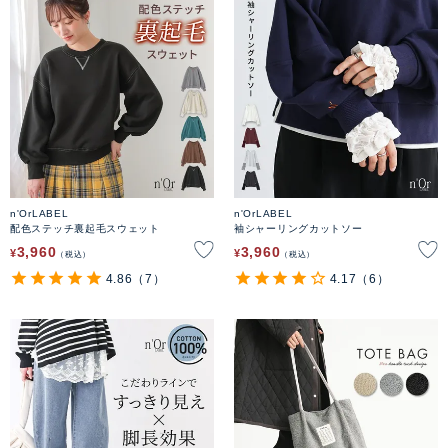
n'OrLABEL
n'OrLABEL
配色ステッチ裏起毛スウェット
袖シャーリングカットソー
3,960
3,960
¥
¥
税込
税込
4.86
（7）
4.17
（6）