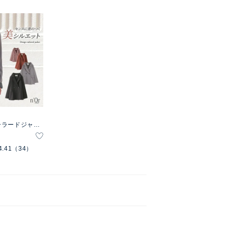
ーラードジャケ
4.41
（34）