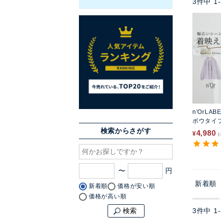
3
件中
1
-
n'OrLAB
ボウタイ
検索からさがす
4,980
¥
〜
新着順
新着順
価格が安い順
価格が高い順
3
件中
1
-
検索