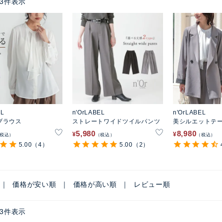
3
件表示
EL
n'OrLABEL
n'OrLABEL
ブラウス
ストレートワイドツイルパンツ
美シルエットテ
ット
5,980
8,980
¥
¥
税込
税込
税込
5.00
（4）
5.00
（2）
価格が安い順
価格が高い順
レビュー順
3
件表示