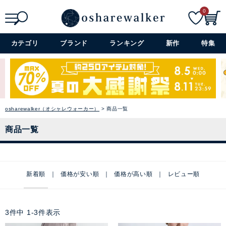
0
検索
詳細検索+
カテゴリ
ブランド
ランキング
新作
特集
osharewalker（オシャレウォーカー）
商品一覧
商品一覧
新着順
価格が安い順
価格が高い順
レビュー順
3
件中
1
-
3
件表示