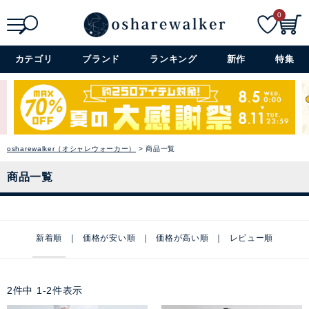
0
検索
詳細検索+
カテゴリ
ブランド
ランキング
新作
特集
osharewalker（オシャレウォーカー）
商品一覧
商品一覧
新着順
価格が安い順
価格が高い順
レビュー順
2
件中
1
-
2
件表示