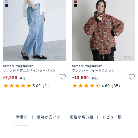
somari imagination
somari imagination
リボン付きデニムペインターパンツ
ファンシーツイードブルゾン
7,980
10,980
¥
¥
税込
税込
5.00
（1）
4.60
（35）
新着順
価格が安い順
価格が高い順
レビュー順