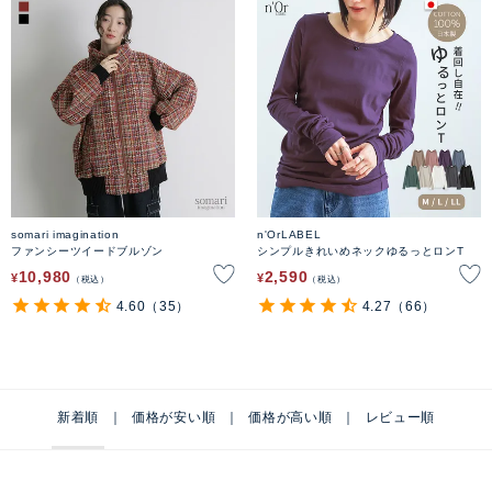
somari imagination
n'OrLABEL
ファンシーツイードブルゾン
シンプルきれいめネックゆるっとロンT
10,980
2,590
¥
¥
税込
税込
4.60
（35）
4.27
（66）
新着順
価格が安い順
価格が高い順
レビュー順