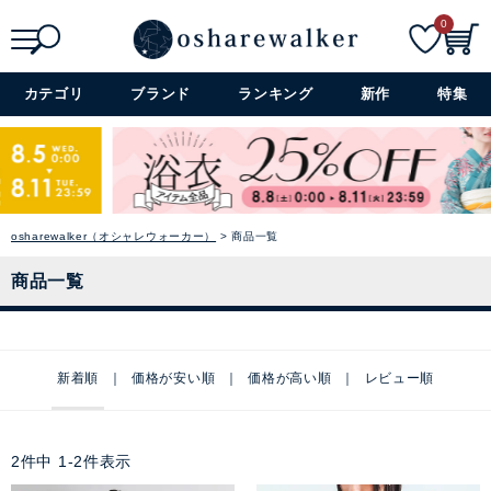
0
検索
詳細検索+
カテゴリ
ブランド
ランキング
新作
特集
osharewalker（オシャレウォーカー）
商品一覧
商品一覧
新着順
価格が安い順
価格が高い順
レビュー順
2
件中
1
-
2
件表示