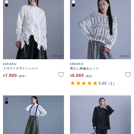
kOhAKU
kOhAKU
ドロストデザインシャツ
透かし柄編みニット
7,980
6,980
¥
¥
税込
税込
5.00
（1）