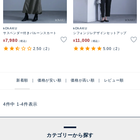
kOhAKU
kOhAKU
サスペンダー付きバルーンスカート
シフォンジレデザインセットアップ
7,980
11,000
¥
¥
税込
税込
2.50
（2）
5.00
（2）
新着順
価格が安い順
価格が高い順
レビュー順
4
件中
1
-
4
件表示
カテゴリーから探す