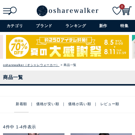
0
検索
詳細検索+
カテゴリ
ブランド
ランキング
新作
特集
osharewalker（オシャレウォーカー）
商品一覧
商品一覧
新着順
価格が安い順
価格が高い順
レビュー順
4
件中
1
-
4
件表示