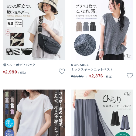
柄ベルトボディバッグ
n'OrLABEL
ミックスヤーンニットベスト
2,990
¥
税込
2,376
3,960
¥
¥
税込