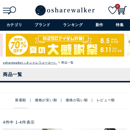
0
検索
詳細検索+
カテゴリ
ブランド
ランキング
新作
特集
osharewalker（オシャレウォーカー）
商品一覧
商品一覧
新着順
価格が安い順
価格が高い順
レビュー順
4
件中
1
-
4
件表示