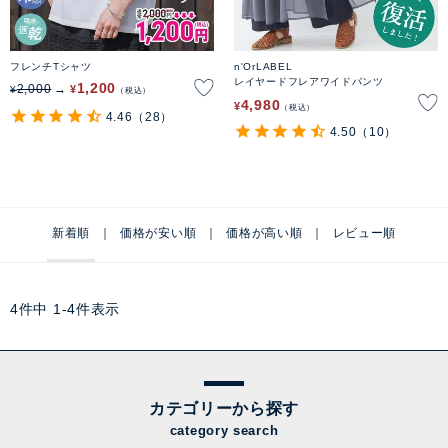
フレンチTシャツ
n'OrLABEL
レイヤードフレアワイドパンツ
1,200
2,000
¥
¥
税込
4,980
¥
税込
4.46
（28）
4.50
（10）
新着順
価格が安い順
価格が高い順
レビュー順
4
件中
1
-
4
件表示
カテゴリーから探す
category search