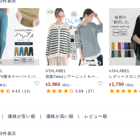
3
件表示
EL
n'OrLABEL
n'OrLABEL
UV撥水テーパードパン
前後2wayシアーニットカーデ
レディースロン
ィガン
3,960
1,790
¥
¥
税込
税込
税込
4.43
（14）
3.89
（27）
価格が安い順
価格が高い順
レビュー順
3
件表示