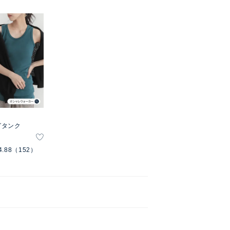
グタンク
4.88
（152）