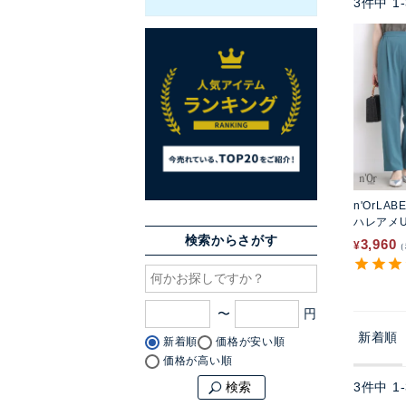
3
件中
1
-
n'OrLAB
ハレアメ
ツ
検索からさがす
3,960
¥
〜
新着順
新着順
価格が安い順
価格が高い順
3
件中
1
-
検索