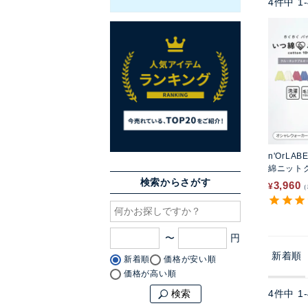
4
件中
1
-
n'OrLAB
綿ニット
バー
検索からさがす
3,960
¥
〜
新着順
新着順
価格が安い順
価格が高い順
4
件中
1
-
検索