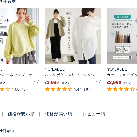
4
件表示
EL
n'OrLABEL
n'OrLABEL
クルーネックプルオー
バックボタンスリットシャツ
カットジョーゼ
スカート
3,960
3,960
¥
¥
税込
税込
税込
4.00
（5）
4.44
（9）
価格が安い順
価格が高い順
レビュー順
4
件表示