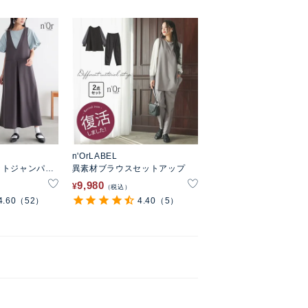
n'OrLABEL
ットジャンパー
異素材ブラウスセットアップ
9,980
¥
税込
4.60
（52）
4.40
（5）