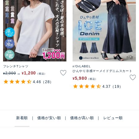
フレンチTシャツ
n'OrLABEL
ひんやり冷感マーメイドデニムスカート
1,200
2,000
¥
¥
税込
5,980
¥
税込
4.46
（28）
4.37
（19）
新着順
価格が安い順
価格が高い順
レビュー順