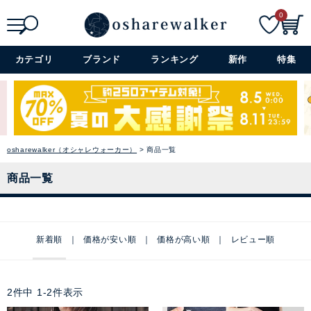
0
検索
詳細検索+
カテゴリ
ブランド
ランキング
新作
特集
osharewalker（オシャレウォーカー）
商品一覧
商品一覧
新着順
価格が安い順
価格が高い順
レビュー順
2
件中
1
-
2
件表示