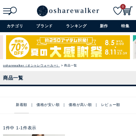
0
検索
詳細検索+
カテゴリ
ブランド
ランキング
新作
特集
osharewalker（オシャレウォーカー）
商品一覧
商品一覧
新着順
価格が安い順
価格が高い順
レビュー順
1
件中
1
-
1
件表示