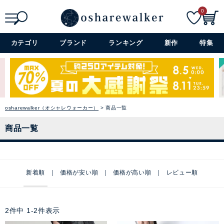
0
検索
詳細検索+
カテゴリ
ブランド
ランキング
新作
特集
osharewalker（オシャレウォーカー）
商品一覧
商品一覧
新着順
価格が安い順
価格が高い順
レビュー順
2
件中
1
-
2
件表示