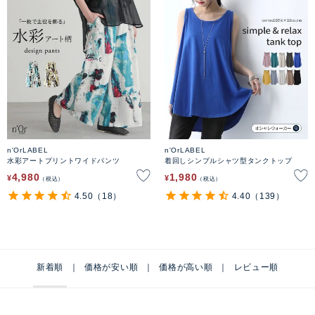
n'OrLABEL
n'OrLABEL
水彩アートプリントワイドパンツ
着回しシンプルシャツ型タンクトップ
4,980
1,980
¥
¥
税込
税込
4.50
（18）
4.40
（139）
新着順
価格が安い順
価格が高い順
レビュー順