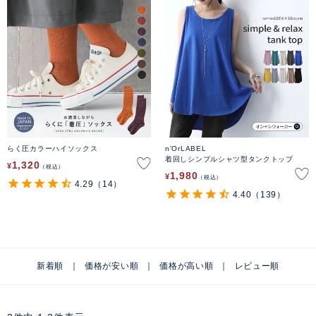
らく圧カラーハイソックス
n'OrLABEL
着回しシンプルシャツ型タンクトップ
1,320
¥
税込
1,980
¥
税込
4.29
（14）
4.40
（139）
新着順
価格が安い順
価格が高い順
レビュー順