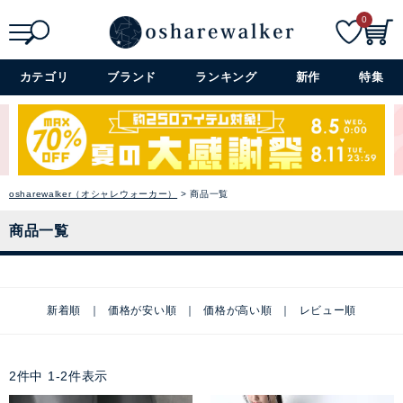
0
検索
詳細検索+
カテゴリ
ブランド
ランキング
新作
特集
osharewalker（オシャレウォーカー）
商品一覧
商品一覧
新着順
価格が安い順
価格が高い順
レビュー順
2
件中
1
-
2
件表示