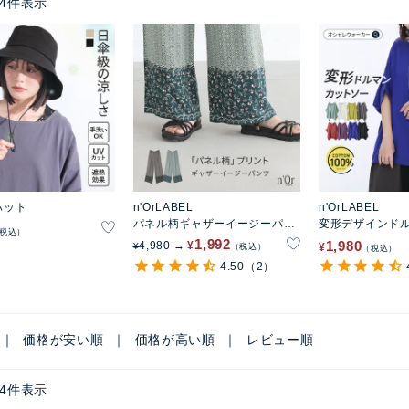
4
件表示
Aハット
n'OrLABEL
n'OrLABEL
パネル柄ギャザーイージーパン
変形デザインド
税込
ツ
ー
1,992
1,980
4,980
¥
¥
¥
税込
税込
4.50
（2）
価格が安い順
価格が高い順
レビュー順
4
件表示