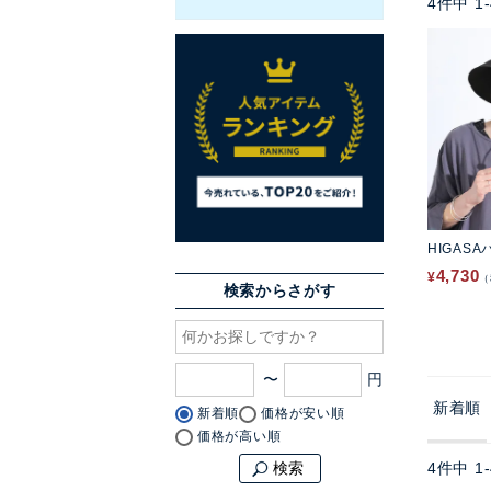
4
件中
1
-
HIGAS
4,730
¥
検索からさがす
〜
新着順
新着順
価格が安い順
価格が高い順
4
件中
1
-
検索