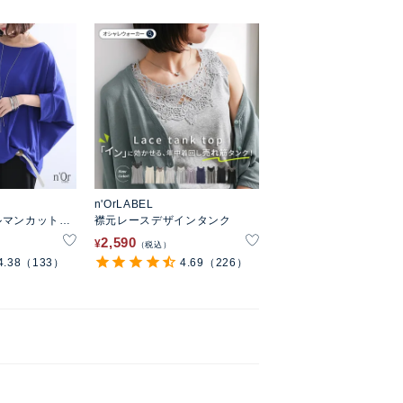
n'OrLABEL
ルマンカットソ
襟元レースデザインタンク
2,590
¥
税込
4.38
（133）
4.69
（226）