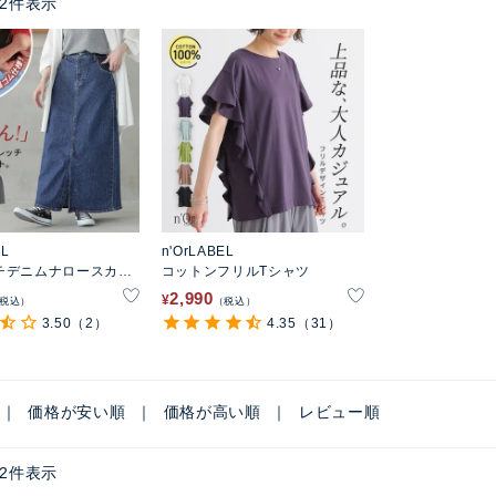
2
件表示
EL
n'OrLABEL
チデニムナロースカー
コットンフリルTシャツ
2,990
¥
税込
税込
3.50
（2）
4.35
（31）
価格が安い順
価格が高い順
レビュー順
2
件表示