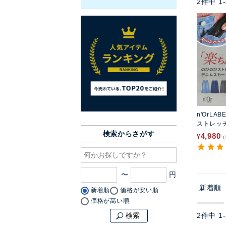
2
件中
1
-
n'OrLAB
ストレッ
ト
検索からさがす
4,980
¥
〜
新着順
新着順
価格が安い順
価格が高い順
2
件中
1
-
検索