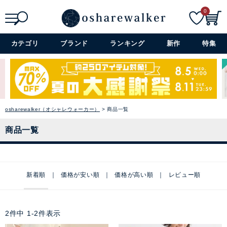
0
検索
詳細検索+
カテゴリ
ブランド
ランキング
新作
特集
osharewalker（オシャレウォーカー）
商品一覧
商品一覧
新着順
価格が安い順
価格が高い順
レビュー順
2
件中
1
-
2
件表示