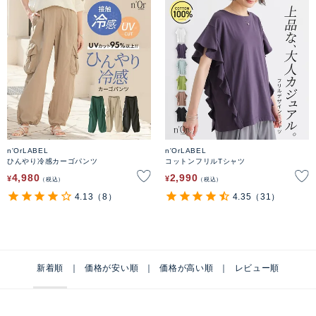
n'OrLABEL
n'OrLABEL
ひんやり冷感カーゴパンツ
コットンフリルTシャツ
4,980
2,990
¥
¥
税込
税込
4.13
（8）
4.35
（31）
新着順
価格が安い順
価格が高い順
レビュー順