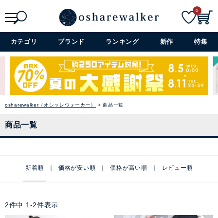
0
検索
詳細検索+
カテゴリ
ブランド
ランキング
新作
特集
osharewalker（オシャレウォーカー）
商品一覧
商品一覧
新着順
価格が安い順
価格が高い順
レビュー順
2
件中
1
-
2
件表示