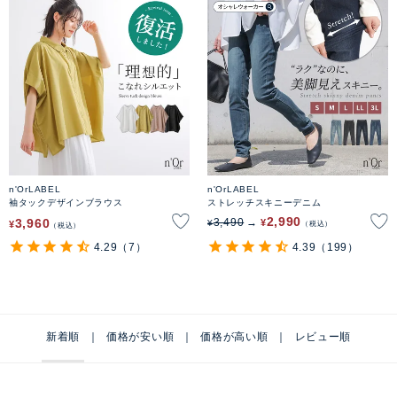
n'OrLABEL
n'OrLABEL
袖タックデザインブラウス
ストレッチスキニーデニム
2,990
3,960
3,490
¥
¥
¥
税込
税込
4.29
（7）
4.39
（199）
新着順
価格が安い順
価格が高い順
レビュー順