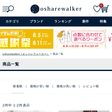
0
検索
詳細検索+
カテゴリ
ブランド
ランキング
新作
特集
osharewalker（オシャレウォーカー）
商品一覧
商品一覧
新着順
価格が安い順
価格が高い順
レビュー順
2
件中
1
-
2
件表示