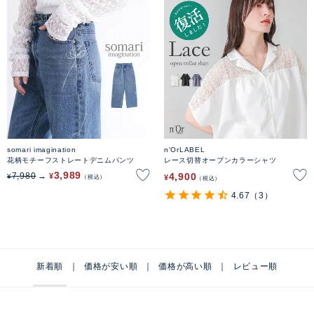
somari imagination
n'OrLABEL
花柄モチーフストレートデニムパンツ
レース切替オープンカラーシャツ
3,989
4,900
7,980
¥
¥
¥
税込
税込
4.67
（3）
新着順
価格が安い順
価格が高い順
レビュー順