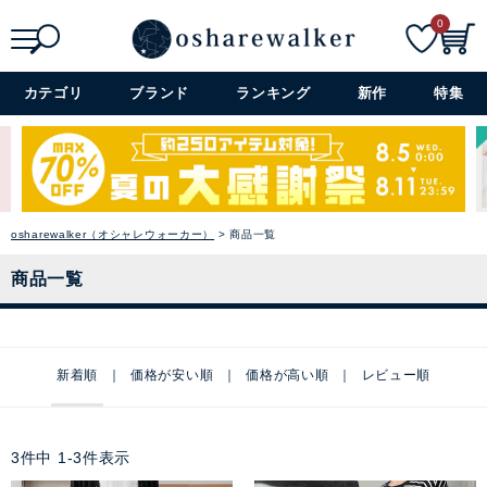
0
検索
詳細検索+
カテゴリ
ブランド
ランキング
新作
特集
osharewalker（オシャレウォーカー）
商品一覧
商品一覧
新着順
価格が安い順
価格が高い順
レビュー順
3
件中
1
-
3
件表示