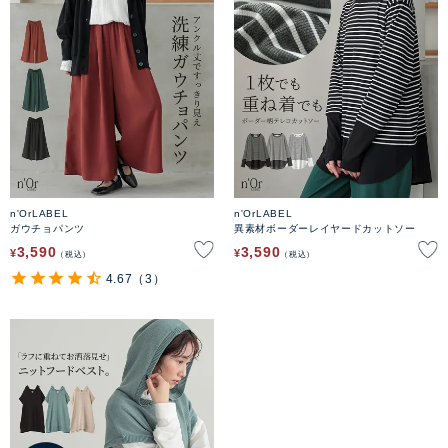
n'OrLABEL
n'OrLABEL
ガウチョパンツ
異素材ボーダーレイヤードカットソー
3,590
3,590
¥
¥
税込
税込
4.67
（3）