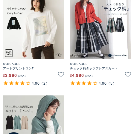
n'OrLABEL
n'OrLABEL
アートプリントロンT
チェック柄タックフレアスカート
3,960
4,980
¥
¥
税込
税込
4.00
（2）
4.00
（5）