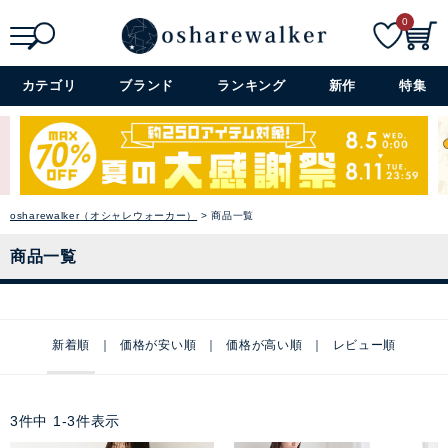
0
検索
詳細検索+
カテゴリ
ブランド
ランキング
新作
特集
osharewalker（オシャレウォーカー）
商品一覧
商品一覧
新着順
価格が安い順
価格が高い順
レビュー順
3
件中
1
-
3
件表示