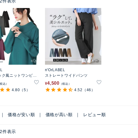
2
件表示
EL
n'OrLABEL
ック風ニットワンピー
ストレートワイドパンツ
4,500
¥
税込
税込
4.80
（5）
4.52
（46）
価格が安い順
価格が高い順
レビュー順
2
件表示