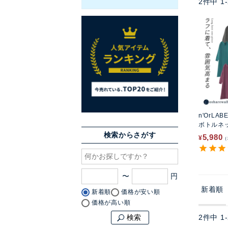
2
件中
1
-
n'OrLAB
ボトルネ
ス
検索からさがす
5,980
¥
〜
新着順
新着順
価格が安い順
価格が高い順
2
件中
1
-
検索