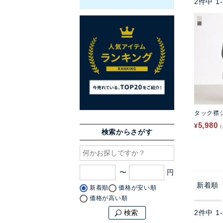
2
件中
1
-
タック襟
5,980
¥
検索からさがす
〜
新着順
新着順
価格が安い順
価格が高い順
2
件中
1
-
検索