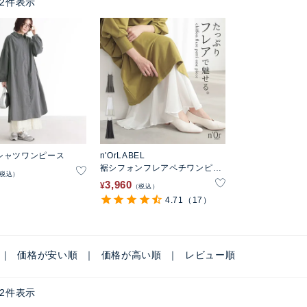
2
件表示
シャツワンピース
n'OrLABEL
裾シフォンフレアペチワンピー
税込
ス
3,960
¥
税込
4.71
（17）
価格が安い順
価格が高い順
レビュー順
2
件表示