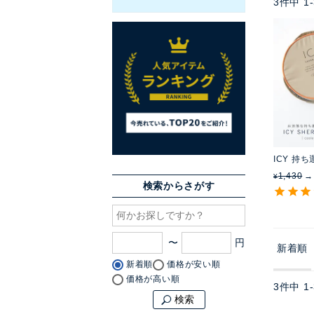
3
件中
1
-
ICY 持
1,430
¥
検索からさがす
〜
新着順
新着順
価格が安い順
価格が高い順
3
件中
1
-
検索