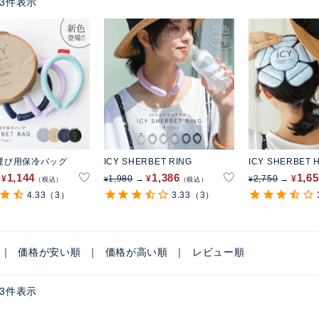
3
件表示
ち運び用保冷バッグ
ICY SHERBET RING
ICY SHERBET 
1,144
1,386
1,6
¥
1,980
¥
2,750
¥
¥
¥
税込
税込
4.33
（3）
3.33
（3）
価格が安い順
価格が高い順
レビュー順
3
件表示