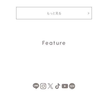
もっと見る
somari imagination
somari imagination
somari imagination
somari imagination
somari imagination
somari imagination
somari imagination
Feature
冷感チュールドッキングカット
シアータックフリルスカート
バックプリーツワンピース
ドットチュール＆レース切り替
ピンタックフレアスカート
シアーレイヤードキャミワンピ
ボリュームスリー
ソー
えカットソー
ース
ラウス
¥6,980
¥6,980
(税込)
(税込)
¥5,980
¥8,980
¥5,980
¥7,980
¥5,980
(税込)
(税込)
(税込)
(税込)
(税込)