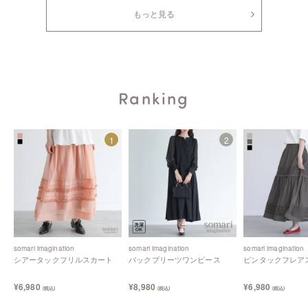
もっと見る
somari imagination
somari imagination
somari imagination
Ranking
レースベスト×ブラウスセット
脇レースパンツ
配色刺繍ブラウス
¥6,980
¥6,980
¥6,980
(税込)
(税込)
(税込)
somari imagination
somari imagination
somari imagination
somari imagination
somari imagination
somari imagination
シアータックフリルスカート
バックプリーツワンピース
ピンタックフレア
異素材プリーツスカート
花柄配色ブラウス
異素材ドッキング
カットソー
¥6,980
¥8,980
¥6,980
(税込)
(税込)
(税込)
¥6,980
¥5,980
¥4,980
(税込)
(税込)
(税込)