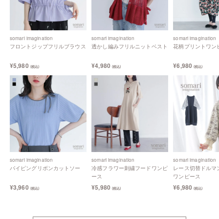
somari imagination
somari imagination
somari imagination
フロントジップフリルブラウス
透かし編みフリルニットベスト
花柄プリントワン
¥5,980
¥4,980
¥6,980
(税込)
(税込)
(税込)
somari imagination
somari imagination
somari imagination
パイピングリボンカットソー
冷感フラワー刺繍フードワンピ
レース切替ドルマ
ース
ワンピース
¥3,960
¥5,980
¥6,980
(税込)
(税込)
(税込)